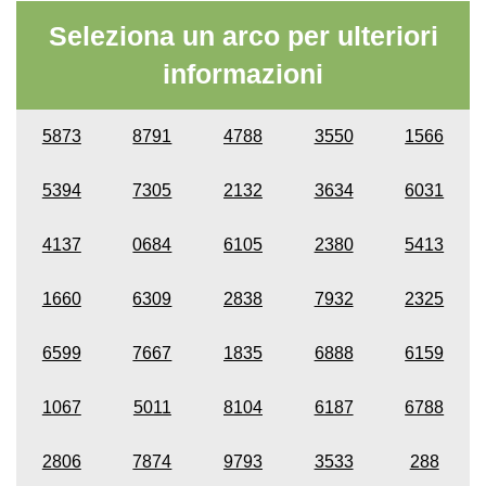
Seleziona un arco per ulteriori
informazioni
5873
8791
4788
3550
1566
5394
7305
2132
3634
6031
4137
0684
6105
2380
5413
1660
6309
2838
7932
2325
6599
7667
1835
6888
6159
1067
5011
8104
6187
6788
2806
7874
9793
3533
288