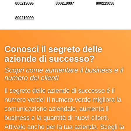
800219096
800219097
800219098
800219099
Conosci il segreto delle
aziende di successo?
Scopri come aumentare il business e il
numero dei clienti
Il segreto delle aziende di successo è il
numero verde! Il numero verde migliora la
comunicazione aziendale, aumenta il
business e la quantità di nuovi clienti.
Attivalo anche per la tua azienda. Scegli la