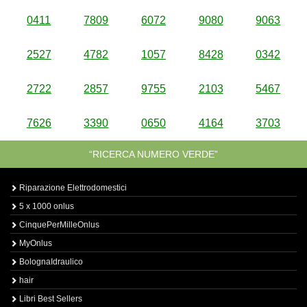
0411
7809
6072
9080
9063
2527
4782
1057
8428
0342
2722
2857
9755
2103
5467
7626
3390
0650
4164
3703
“RICERCA NUMERO VERDE”
Riparazione Elettrodomestici
5 x 1000 onlus
CinquePerMilleOnlus
MyOnlus
BolognaIdraulico
hair
Libri Best Sellers