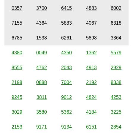
0357
3700
6415
4883
6002
7155
4364
5883
4067
6318
6785
1538
6261
5898
3364
4380
0049
4350
1362
5579
8555
4762
2043
4913
2929
2198
0888
7004
2192
8338
9245
3811
9012
4824
4253
3029
3580
5362
4184
3225
2153
9171
9134
6151
2854