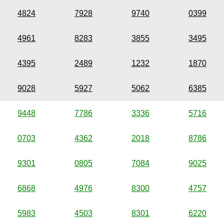
4824
7928
9740
0399
4961
8283
3855
3495
4395
2489
1232
1870
9028
5927
5062
6385
9448
7786
3336
5716
0703
4362
2018
8786
9301
0805
7084
9025
6868
4976
8300
4757
5983
4503
8301
6220