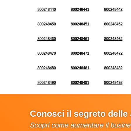
800248440
800248441
800248442
800248450
800248451
800248452
800248460
800248461
800248462
800248470
800248471
800248472
800248480
800248481
800248482
800248490
800248491
800248492
Conosci il segreto dell
Scopri come aumentare il busines