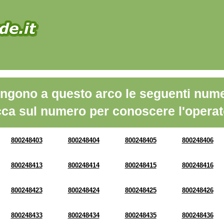
ngono a questo arco le seguenti nume
cca sul numero per conoscere l'operat
800248403
800248404
800248405
800248406
800248413
800248414
800248415
800248416
800248423
800248424
800248425
800248426
800248433
800248434
800248435
800248436