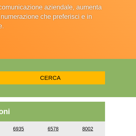
la comunicazione aziendale, aumenta
la numerazione che preferisci e in
e.
oni
6935
6578
8002