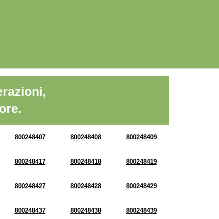
razioni,
ore.
800248407
800248408
800248409
800248417
800248418
800248419
800248427
800248428
800248429
800248437
800248438
800248439