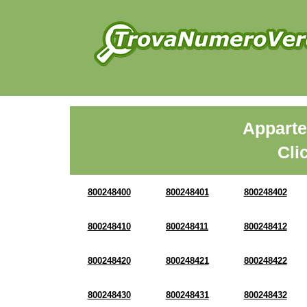
Apparte
Cli
800248400
800248401
800248402
800248410
800248411
800248412
800248420
800248421
800248422
800248430
800248431
800248432