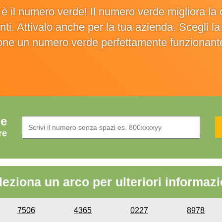
o è il numero verde! Il numero verde migliora 
ienti. Attivalo anche per la tua azienda. Scegli 
ione un numero verde perfettamente funzionant
de
re
leziona un arco per ulteriori informazi
7506
4365
0227
8978