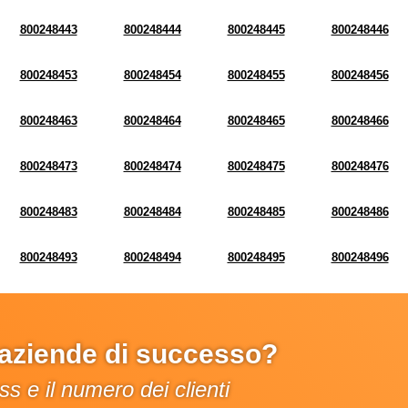
800248443
800248444
800248445
800248446
800248453
800248454
800248455
800248456
800248463
800248464
800248465
800248466
800248473
800248474
800248475
800248476
800248483
800248484
800248485
800248486
800248493
800248494
800248495
800248496
e aziende di successo?
s e il numero dei clienti