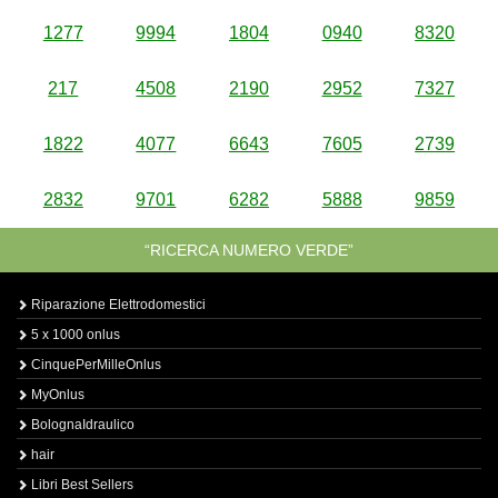
1277
9994
1804
0940
8320
217
4508
2190
2952
7327
1822
4077
6643
7605
2739
2832
9701
6282
5888
9859
“RICERCA NUMERO VERDE”
Riparazione Elettrodomestici
5 x 1000 onlus
CinquePerMilleOnlus
MyOnlus
BolognaIdraulico
hair
Libri Best Sellers