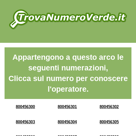
Appartengono a questo arco le
seguenti numerazioni,
Clicca sul numero per conoscere
l'operatore.
800456300
800456301
800456302
800456303
800456304
800456305