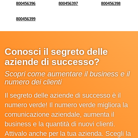
800456396
800456397
800456398
800456399
Conosci il segreto delle
aziende di successo?
Scopri come aumentare il business e il
numero dei clienti
Il segreto delle aziende di successo è il
numero verde! Il numero verde migliora la
comunicazione aziendale, aumenta il
business e la quantità di nuovi clienti.
Attivalo anche per la tua azienda. Scegli la