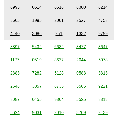
8993
0514
6518
8380
8214
3665
1995
2001
2527
4758
4140
3086
251
1332
9799
8897
5432
6632
3477
3647
1177
0519
8637
2044
5078
2383
7282
5128
0583
3313
2648
3857
8735
5565
9221
8087
0455
9804
5525
8813
5624
9031
2010
3769
2139