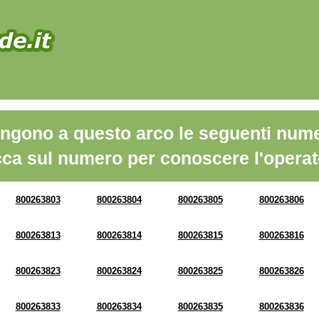
ngono a questo arco le seguenti nume
cca sul numero per conoscere l'operat
800263803
800263804
800263805
800263806
800263813
800263814
800263815
800263816
800263823
800263824
800263825
800263826
800263833
800263834
800263835
800263836