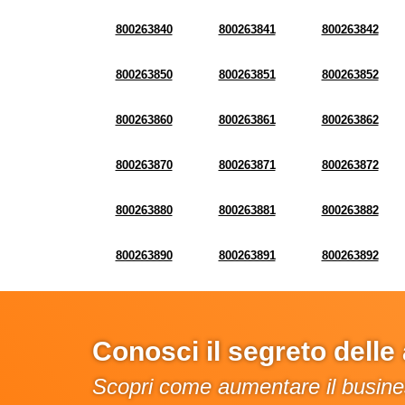
800263840
800263841
800263842
800263850
800263851
800263852
800263860
800263861
800263862
800263870
800263871
800263872
800263880
800263881
800263882
800263890
800263891
800263892
Conosci il segreto dell
Scopri come aumentare il busines