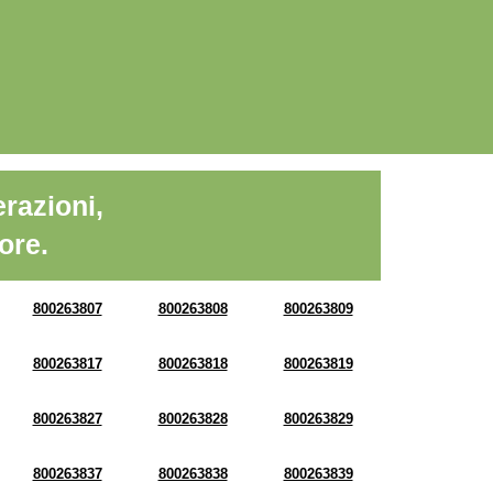
razioni,
ore.
800263807
800263808
800263809
800263817
800263818
800263819
800263827
800263828
800263829
800263837
800263838
800263839