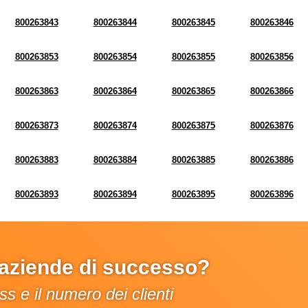
800263843
800263844
800263845
800263846
800263853
800263854
800263855
800263856
800263863
800263864
800263865
800263866
800263873
800263874
800263875
800263876
800263883
800263884
800263885
800263886
800263893
800263894
800263895
800263896
e aziende di successo?
s e il numero dei clienti