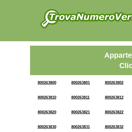
Apparte
Cli
800263800
800263801
800263802
800263810
800263811
800263812
800263820
800263821
800263822
800263830
800263831
800263832