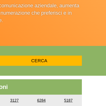
la comunicazione aziendale, aumenta
la numerazione che preferisci e in
e.
oni
3127
6284
5187