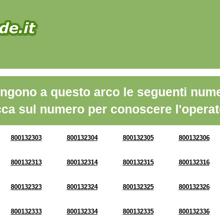
ngono a questo arco le seguenti nume
cca sul numero per conoscere l'operat
800132303
800132304
800132305
800132306
800132313
800132314
800132315
800132316
800132323
800132324
800132325
800132326
800132333
800132334
800132335
800132336