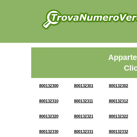
Apparte
Cli
800132300
800132301
800132302
800132310
800132311
800132312
800132320
800132321
800132322
800132330
800132331
800132332