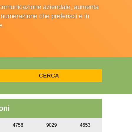
la comunicazione aziendale, aumenta
la numerazione che preferisci e in
e.
oni
4758
9029
4653