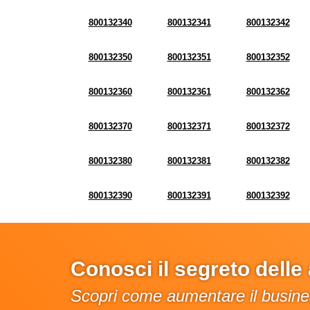
800132340
800132341
800132342
800132350
800132351
800132352
800132360
800132361
800132362
800132370
800132371
800132372
800132380
800132381
800132382
800132390
800132391
800132392
Conosci il segreto dell
Scopri come aumentare il busines