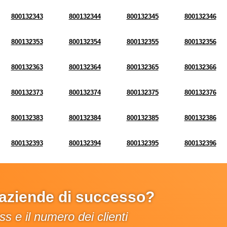
800132343
800132344
800132345
800132346
800132353
800132354
800132355
800132356
800132363
800132364
800132365
800132366
800132373
800132374
800132375
800132376
800132383
800132384
800132385
800132386
800132393
800132394
800132395
800132396
e aziende di successo?
s e il numero dei clienti