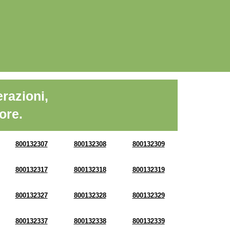
razioni,
ore.
800132307
800132308
800132309
800132317
800132318
800132319
800132327
800132328
800132329
800132337
800132338
800132339