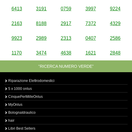
6413
3191
0759
3997
9224
2163
8188
2917
7372
4329
9923
2989
2313
0407
2586
1170
3474
4638
1621
2848
“RICERCA NUMERO VERDE”
Riparazione Elettrodomestici
5 x 1000 onlus
CinquePerMilleOnlus
MyOnlus
BolognaIdraulico
hair
Libri Best Sellers