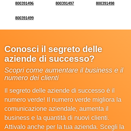
800391496
800391497
800391498
800391499
Conosci il segreto delle
aziende di successo?
Scopri come aumentare il business e il
numero dei clienti
Il segreto delle aziende di successo è il
numero verde! Il numero verde migliora la
comunicazione aziendale, aumenta il
business e la quantità di nuovi clienti.
Attivalo anche per la tua azienda. Scegli la