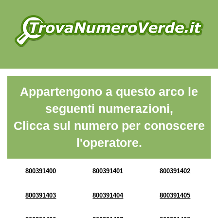
Appartengono a questo arco le
seguenti numerazioni,
Clicca sul numero per conoscere
l'operatore.
800391400
800391401
800391402
800391403
800391404
800391405