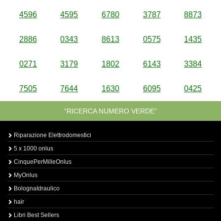
4596
4595
6780
3787
8873
2886
0343
8613
0575
1435
0271
3179
1802
6143
3384
7505
7644
1630
6095
0425
“RICERCA NUMERO VERDE”
Riparazione Elettrodomestici
5 x 1000 onlus
CinquePerMilleOnlus
MyOnlus
BolognaIdraulico
hair
Libri Best Sellers