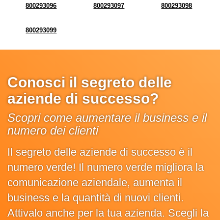
800293096
800293097
800293098
800293099
Conosci il segreto delle
aziende di successo?
Scopri come aumentare il business e il
numero dei clienti
Il segreto delle aziende di successo è il
numero verde! Il numero verde migliora la
comunicazione aziendale, aumenta il
business e la quantità di nuovi clienti.
Attivalo anche per la tua azienda. Scegli la