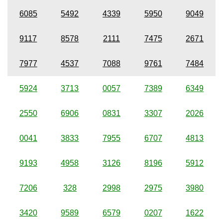
6085
5492
4339
5950
9049
9117
8578
2111
7475
2671
7977
4537
7088
9761
7484
5924
3713
0057
7389
6349
2550
6906
0831
3307
2026
0041
3833
7955
6707
4813
9193
4958
3126
8196
5912
7206
328
2998
2975
3980
3420
9589
6579
0207
1622