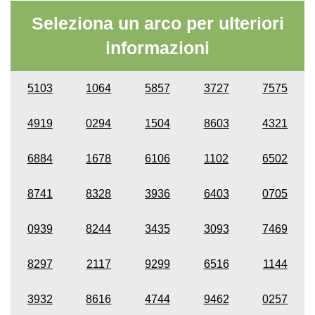
Seleziona un arco per ulteriori
informazioni
5103
1064
5857
3727
7575
4919
0294
1504
8603
4321
6884
1678
6106
1102
6502
8741
8328
3936
6403
0705
0939
8244
3435
3093
7469
8297
2117
9299
6516
1144
3932
8616
4744
9462
0257