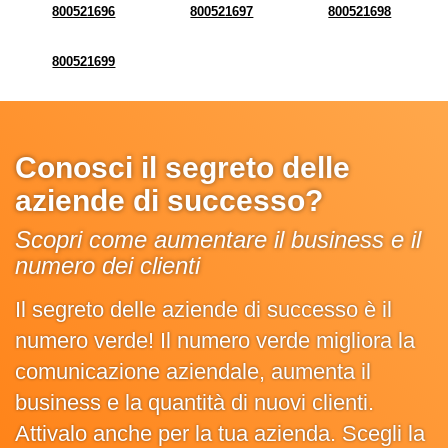
800521696
800521697
800521698
800521699
Conosci il segreto delle
aziende di successo?
Scopri come aumentare il business e il
numero dei clienti
Il segreto delle aziende di successo è il
numero verde! Il numero verde migliora la
comunicazione aziendale, aumenta il
business e la quantità di nuovi clienti.
Attivalo anche per la tua azienda. Scegli la