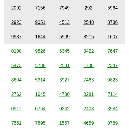
2092
7156
7949
292
5964
2923
9051
4513
2548
3736
9937
1644
5509
8215
1607
0100
9826
6345
3422
7647
5473
5738
2531
1130
2347
8604
5314
3927
7463
0823
2762
1645
4780
0281
7114
0511
0764
0242
2408
3584
7551
7895
1567
4659
0789