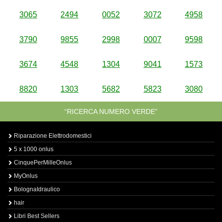
3065
2494
0052
3072
4958
3790
9855
2998
0007
9598
3674
4548
1304
9041
1573
8820
1303
5682
5823
3080
“RICERCA NUMERO VERDE”
Riparazione Elettrodomestici
5 x 1000 onlus
CinquePerMilleOnlus
MyOnlus
BolognaIdraulico
hair
Libri Best Sellers