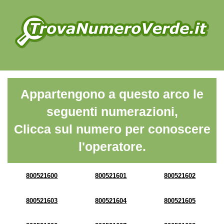
Appartengono a questo arco le
seguenti numerazioni,
Clicca sul numero per conoscere
l'operatore.
800521600
800521601
800521602
800521603
800521604
800521605