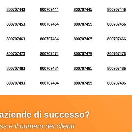
800707443
800707444
800707445
800707446
800707453
800707454
800707455
800707456
800707463
800707464
800707465
800707466
800707473
800707474
800707475
800707476
800707483
800707484
800707485
800707486
800707493
800707494
800707495
800707496
e aziende di successo?
s e il numero dei clienti