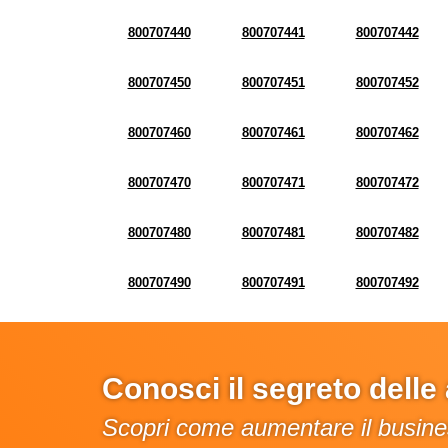
800707440
800707441
800707442
800707450
800707451
800707452
800707460
800707461
800707462
800707470
800707471
800707472
800707480
800707481
800707482
800707490
800707491
800707492
Conosci il segreto dell
Scopri come aumentare il busines