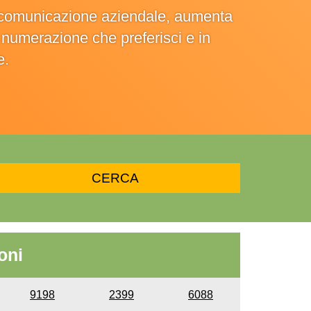
la comunicazione aziendale, aumenta
la numerazione che preferisci e in
e.
oni
9198
2399
6088