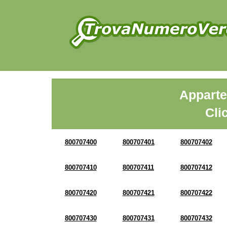
Apparte
Cli
800707400
800707401
800707402
800707410
800707411
800707412
800707420
800707421
800707422
800707430
800707431
800707432