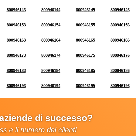
800946143
800946144
800946145
800946146
800946153
800946154
800946155
800946156
800946163
800946164
800946165
800946166
800946173
800946174
800946175
800946176
800946183
800946184
800946185
800946186
800946193
800946194
800946195
800946196
e aziende di successo?
s e il numero dei clienti