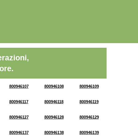
razioni,
ore.
800946107
800946108
800946109
800946117
800946118
800946119
800946127
800946128
800946129
800946137
800946138
800946139