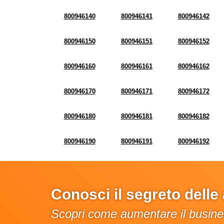
800946140
800946141
800946142
800946150
800946151
800946152
800946160
800946161
800946162
800946170
800946171
800946172
800946180
800946181
800946182
800946190
800946191
800946192
Conosci il segreto dell
Scopri come aumentare il busines