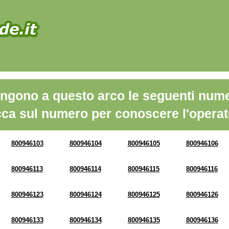
ngono a questo arco le seguenti nume
cca sul numero per conoscere l'operat
800946103
800946104
800946105
800946106
800946113
800946114
800946115
800946116
800946123
800946124
800946125
800946126
800946133
800946134
800946135
800946136