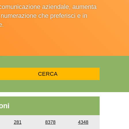
la comunicazione aziendale, aumenta
la numerazione che preferisci e in
e.
oni
281
8378
4348