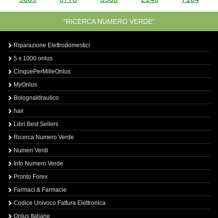
“RICERCA NUMERO VERDE”
Riparazione Elettrodomestici
5 x 1000 onlus
CinquePerMilleOnlus
MyOnlus
BolognaIdraulico
hair
Libri Best Sellers
Ricerca Numero Verde
Numeri Verdi
Info Numero Verde
Pronto Forex
Farmaci & Farmacie
Codice Univoco Fattura Elettronica
Onlus Italiane