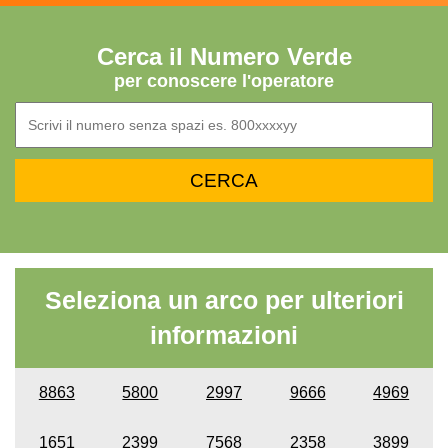
Cerca il Numero Verde
per conoscere l'operatore
Seleziona un arco per ulteriori
informazioni
8863
5800
2997
9666
4969
1651
2399
7568
2358
3899