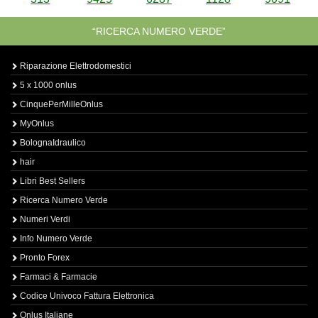
“RICERCA NUMERO VERDE”
Riparazione Elettrodomestici
5 x 1000 onlus
CinquePerMilleOnlus
MyOnlus
BolognaIdraulico
hair
Libri Best Sellers
Ricerca Numero Verde
Numeri Verdi
Info Numero Verde
Pronto Forex
Farmaci & Farmacie
Codice Univoco Fattura Elettronica
Onlus Italiane