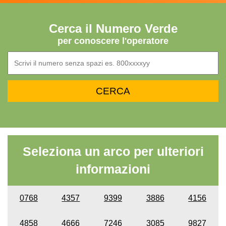
Cerca il Numero Verde
per conoscere l'operatore
Seleziona un arco per ulteriori
informazioni
0768
4357
9399
3886
4156
4858
4666
7246
3085
9827