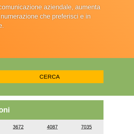
la comunicazione aziendale, aumenta
la numerazione che preferisci e in
e.
oni
3672
4087
7035