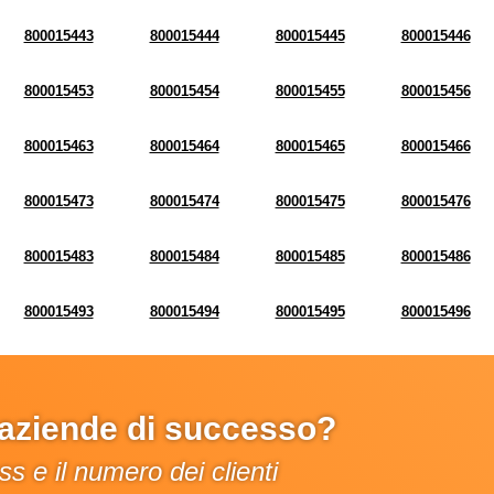
800015443
800015444
800015445
800015446
800015453
800015454
800015455
800015456
800015463
800015464
800015465
800015466
800015473
800015474
800015475
800015476
800015483
800015484
800015485
800015486
800015493
800015494
800015495
800015496
e aziende di successo?
s e il numero dei clienti