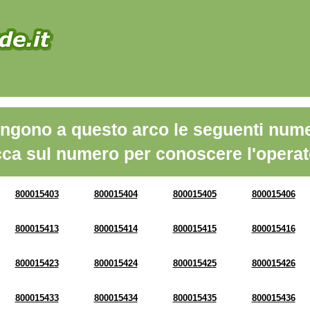
ngono a questo arco le seguenti nume
cca sul numero per conoscere l'operat
800015403
800015404
800015405
800015406
800015413
800015414
800015415
800015416
800015423
800015424
800015425
800015426
800015433
800015434
800015435
800015436