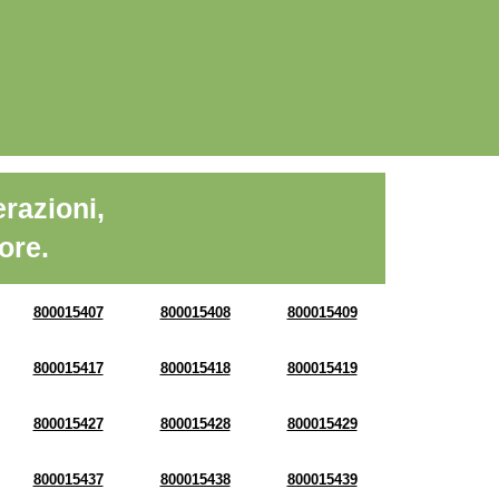
razioni,
ore.
800015407
800015408
800015409
800015417
800015418
800015419
800015427
800015428
800015429
800015437
800015438
800015439