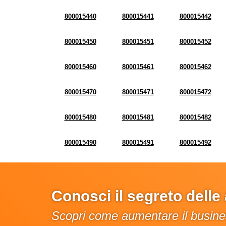
800015440
800015441
800015442
800015450
800015451
800015452
800015460
800015461
800015462
800015470
800015471
800015472
800015480
800015481
800015482
800015490
800015491
800015492
Conosci il segreto dell
Scopri come aumentare il busines