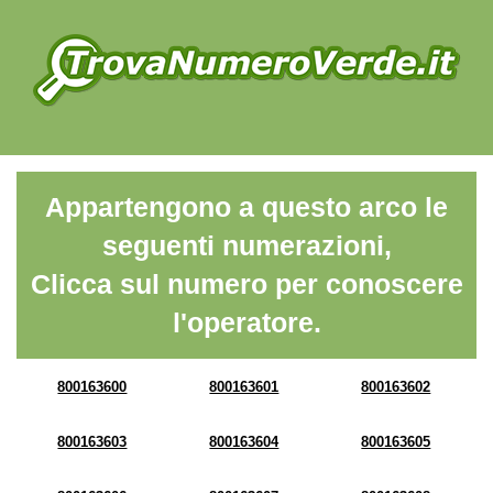
Appartengono a questo arco le
seguenti numerazioni,
Clicca sul numero per conoscere
l'operatore.
800163600
800163601
800163602
800163603
800163604
800163605