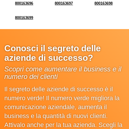
800163696
800163697
800163698
800163699
Conosci il segreto delle
aziende di successo?
Scopri come aumentare il business e il
numero dei clienti
Il segreto delle aziende di successo è il
numero verde! Il numero verde migliora la
comunicazione aziendale, aumenta il
business e la quantità di nuovi clienti.
Attivalo anche per la tua azienda. Scegli la