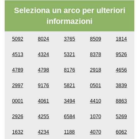
Seleziona un arco per ulteriori
informazioni
5092
8024
3765
8509
1814
4513
4324
5321
8378
9526
4789
4798
8176
2918
4656
2997
9176
5821
0501
3839
0001
4061
3494
4410
8863
2926
4255
6584
1070
5269
1632
4234
1188
4070
6062