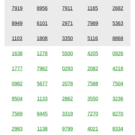
7919
8956
7911
1165
2682
8949
6101
2971
7989
5363
1103
1808
3350
5116
8868
1638
1278
5500
4205
0926
1777
7962
0293
2082
4218
0982
5677
2078
7588
7504
9504
1133
2862
3550
3236
7569
9445
3319
7270
8270
2983
1138
9799
4021
8334