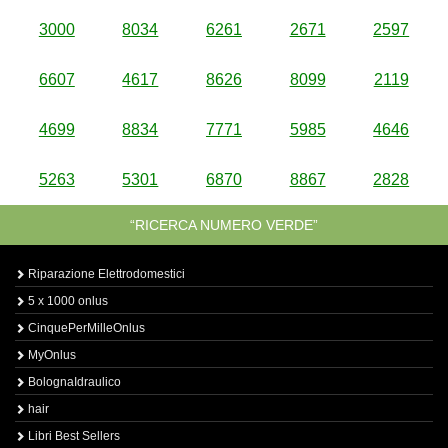
3000
8034
6261
2671
2597
6607
4617
8626
8099
2119
4699
8834
7771
5985
4646
5263
5301
6870
8867
2828
“RICERCA NUMERO VERDE”
Riparazione Elettrodomestici
5 x 1000 onlus
CinquePerMilleOnlus
MyOnlus
BolognaIdraulico
hair
Libri Best Sellers