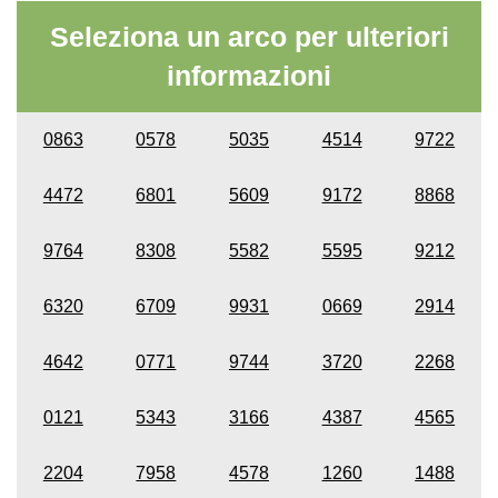
Seleziona un arco per ulteriori
informazioni
0863
0578
5035
4514
9722
4472
6801
5609
9172
8868
9764
8308
5582
5595
9212
6320
6709
9931
0669
2914
4642
0771
9744
3720
2268
0121
5343
3166
4387
4565
2204
7958
4578
1260
1488