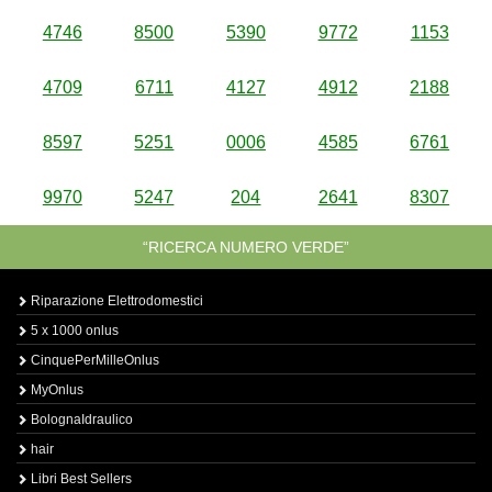
4746
8500
5390
9772
1153
4709
6711
4127
4912
2188
8597
5251
0006
4585
6761
9970
5247
204
2641
8307
“RICERCA NUMERO VERDE”
Riparazione Elettrodomestici
5 x 1000 onlus
CinquePerMilleOnlus
MyOnlus
BolognaIdraulico
hair
Libri Best Sellers