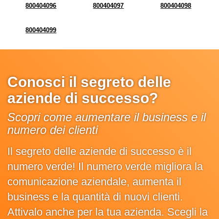
800404096
800404097
800404098
800404099
Conosci il segreto delle
aziende di successo?
Scopri come aumentare il business e il
numero dei clienti
Il segreto delle aziende di successo è il
numero verde! Il numero verde migliora la
comunicazione aziendale, aumenta il
business e la quantità di nuovi clienti.
Attivalo anche per la tua azienda. Scegli la