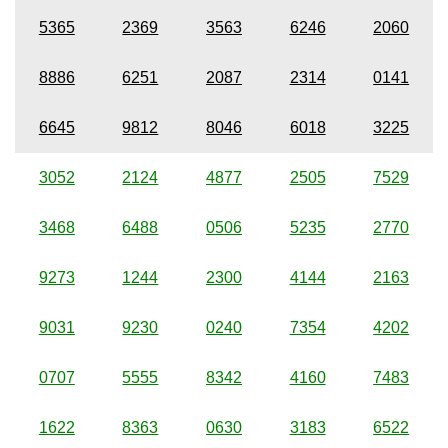
5365
2369
3563
6246
2060
8886
6251
2087
2314
0141
6645
9812
8046
6018
3225
3052
2124
4877
2505
7529
3468
6488
0506
5235
2770
9273
1244
2300
4144
2163
9031
9230
0240
7354
4202
0707
5555
8342
4160
7483
1622
8363
0630
3183
6522