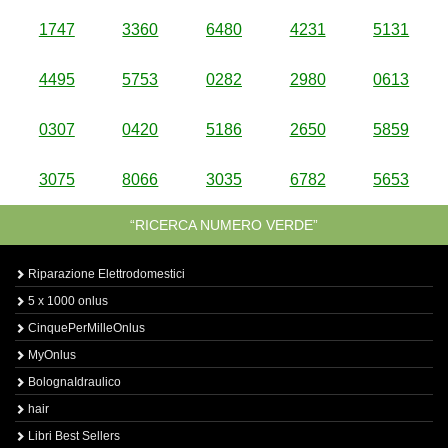
1747
3360
6480
4231
5131
4495
5753
0282
2980
0613
0307
0420
5186
2650
5859
3075
8066
3035
6782
5653
“RICERCA NUMERO VERDE”
Riparazione Elettrodomestici
5 x 1000 onlus
CinquePerMilleOnlus
MyOnlus
BolognaIdraulico
hair
Libri Best Sellers