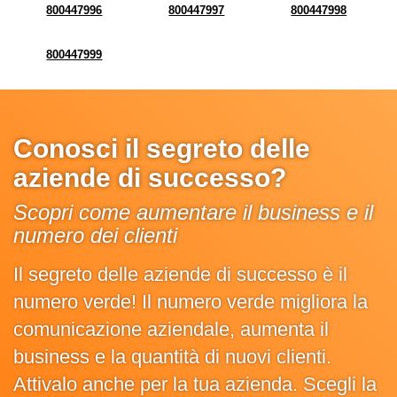
800447996
800447997
800447998
800447999
Conosci il segreto delle
aziende di successo?
Scopri come aumentare il business e il
numero dei clienti
Il segreto delle aziende di successo è il
numero verde! Il numero verde migliora la
comunicazione aziendale, aumenta il
business e la quantità di nuovi clienti.
Attivalo anche per la tua azienda. Scegli la