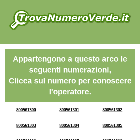
Appartengono a questo arco le
seguenti numerazioni,
Clicca sul numero per conoscere
l'operatore.
800561300
800561301
800561302
800561303
800561304
800561305