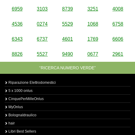
6959
3103
8739
3251
4008
4536
0274
5529
1068
6758
6343
6737
4601
1769
6606
8826
5527
9490
0677
2961
“RICERCA NUMERO VERDE”
Riparazione Elettrodomestici
5 x 1000 onlus
CinquePerMilleOnlus
MyOnlus
BolognaIdraulico
hair
Libri Best Sellers