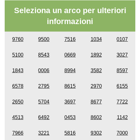
Seleziona un arco per ulteriori
informazioni
9760
9500
7516
1034
0107
5100
8543
0669
1892
3027
1843
0006
8994
3582
8597
6578
2795
8615
2970
6155
2650
5704
3697
8677
7722
4513
6492
0453
8602
1142
7966
3221
5816
9302
7000