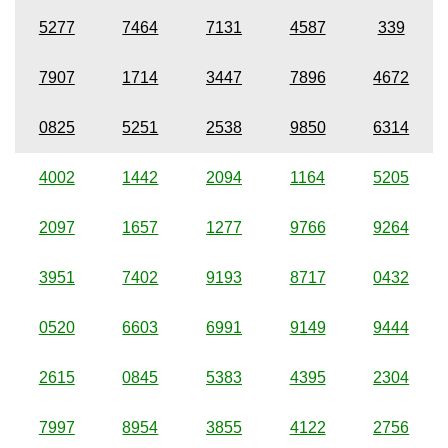
5277
7464
7131
4587
339
7907
1714
3447
7896
4672
0825
5251
2538
9850
6314
4002
1442
2094
1164
5205
2097
1657
1277
9766
9264
3951
7402
9193
8717
0432
0520
6603
6991
9149
9444
2615
0845
5383
4395
2304
7997
8954
3855
4122
2756