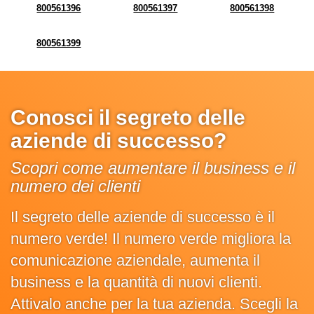
800561396
800561397
800561398
800561399
Conosci il segreto delle
aziende di successo?
Scopri come aumentare il business e il
numero dei clienti
Il segreto delle aziende di successo è il
numero verde! Il numero verde migliora la
comunicazione aziendale, aumenta il
business e la quantità di nuovi clienti.
Attivalo anche per la tua azienda. Scegli la