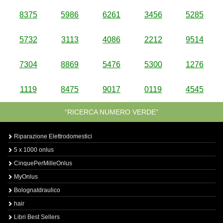
8375
5986
6261
3456
5285
5732
3113
4086
2212
9514
7304
8869
5476
5300
1276
1119
8475
9017
0119
4545
“RICERCA NUMERO VERDE”
Riparazione Elettrodomestici
5 x 1000 onlus
CinquePerMilleOnlus
MyOnlus
BolognaIdraulico
hair
Libri Best Sellers