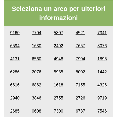
Seleziona un arco per ulteriori
informazioni
9160
7704
5807
4521
7341
6594
1630
2492
7657
8076
4131
6560
4948
7904
1895
6286
2076
5935
8002
1442
6616
6862
1618
7155
4326
2940
3846
2755
2726
9719
2685
0608
7300
6737
7546