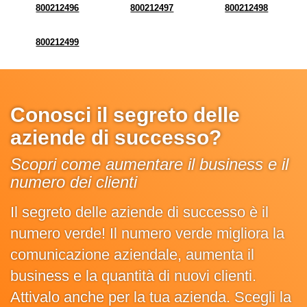
800212496
800212497
800212498
800212499
Conosci il segreto delle
aziende di successo?
Scopri come aumentare il business e il
numero dei clienti
Il segreto delle aziende di successo è il
numero verde! Il numero verde migliora la
comunicazione aziendale, aumenta il
business e la quantità di nuovi clienti.
Attivalo anche per la tua azienda. Scegli la