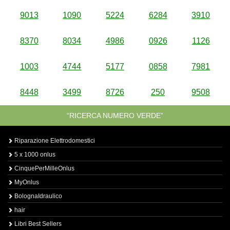
9013
1090
5224
6284
3910
8370
8034
4986
0926
1126
1003
4744
5177
0858
7981
8448
3499
8726
250
9508
“RICERCA NUMERO VERDE”
Riparazione Elettrodomestici
5 x 1000 onlus
CinquePerMilleOnlus
MyOnlus
BolognaIdraulico
hair
Libri Best Sellers