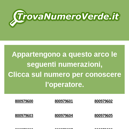
Appartengono a questo arco le
seguenti numerazioni,
Clicca sul numero per conoscere
l'operatore.
800979600
800979601
800979602
800979603
800979604
800979605