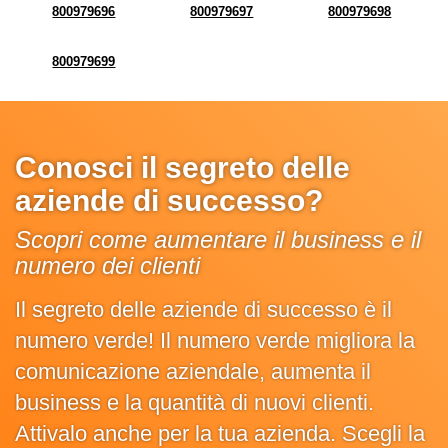
800979696
800979697
800979698
800979699
Conosci il segreto delle
aziende di successo?
Scopri come aumentare il business e il
numero dei clienti
Il segreto delle aziende di successo è il
numero verde! Il numero verde migliora la
comunicazione aziendale, aumenta il
business e la quantità di nuovi clienti.
Attivalo anche per la tua azienda. Scegli la