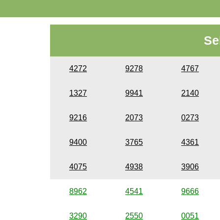
Se
4272
9278
4767
1327
9941
2140
9216
2073
0273
9400
3765
4361
4075
4938
3906
8962
4541
9666
3290
2550
0051