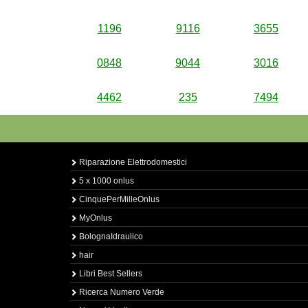
1196
9116
3655
0848
9044
3016
4462
235
7494
Riparazione Elettrodomestici
5 x 1000 onlus
CinquePerMilleOnlus
MyOnlus
BolognaIdraulico
hair
Libri Best Sellers
Ricerca Numero Verde