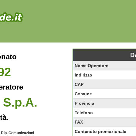
D
onato
Nome Operatore
92
Indirizzo
CAP
eratore
Comune
 S.p.A.
Provincia
Telefono
tà.
FAX
Contenuto promozionale
- Dip. Comunicazioni