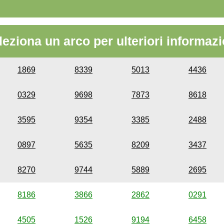
leziona un arco per ulteriori informazi
1869
8339
5013
4436
0329
9698
7873
8618
3595
9354
3385
2488
0897
5635
8209
3437
8270
9744
5889
2695
8186
3866
2862
0291
4505
1526
9194
6458