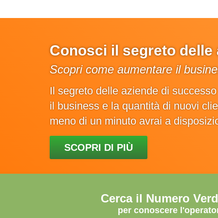
Conosci il segreto dell
Scopri come aumentare il busines
Il segreto delle aziende di success
il business e la quantità di nuovi cl
meno di un minuto avrai a disposiz
SCOPRI DI PIÙ
Cerca il Numero Ver
per conoscere l'operato