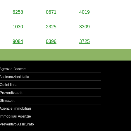
6258
0671
4019
1030
2325
3309
9084
0396
3725
Agenzie Banche
Assicurazioni Italia
Outlet Italia
Preventivato.it
Stimato.it
Agenzie Immobiliari
Immobiliari Agenzie
Preventivo Assicurato