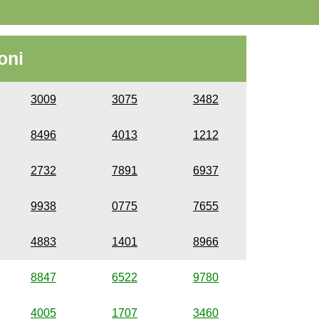
oni
3009
3075
3482
8496
4013
1212
2732
7891
6937
9938
0775
7655
4883
1401
8966
8847
6522
9780
4005
1707
3460