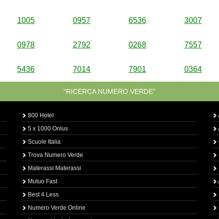
1005
0957
6536
3007
0978
2792
0268
7557
5436
7014
7901
0364
“RICERCA NUMERO VERDE”
800 Hotel
5 x 1000 Onlus
Scuole Italia
Trova Numero Verde
Materassi Materassi
Mutuo Fast
Best 4 Less
Numero Verde Online