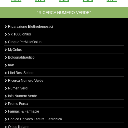
“RICERCA NUMERO VERDE”
Riparazione Elettrodomestici
5 x 1000 onlus
CinquePerMilleOnlus
MyOnlus
BolognaIdraulico
hair
Libri Best Sellers
Ricerca Numero Verde
Numeri Verdi
Info Numero Verde
Pronto Forex
Farmaci & Farmacie
Codice Univoco Fattura Elettronica
Onlus Italiane