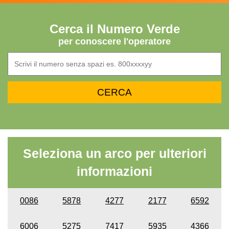
Cerca il Numero Verde
per conoscere l'operatore
Seleziona un arco per ulteriori
informazioni
0086
5878
4277
2177
6592
6006
5275
7417
5935
4366