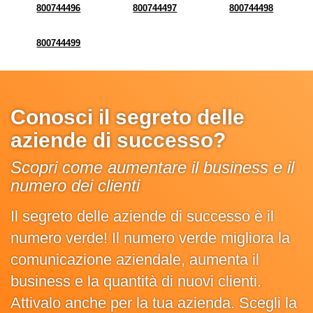
800744496
800744497
800744498
800744499
Conosci il segreto delle
aziende di successo?
Scopri come aumentare il business e il
numero dei clienti
Il segreto delle aziende di successo è il
numero verde! Il numero verde migliora la
comunicazione aziendale, aumenta il
business e la quantità di nuovi clienti.
Attivalo anche per la tua azienda. Scegli la