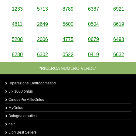
1233
5713
8789
6387
6921
4811
2649
5600
0504
8619
5208
2006
4775
0679
6498
8280
6302
0522
0419
6632
“RICERCA NUMERO VERDE”
Riparazione Elettrodomestici
5 x 1000 onlus
CinquePerMilleOnlus
MyOnlus
BolognaIdraulico
hair
Libri Best Sellers