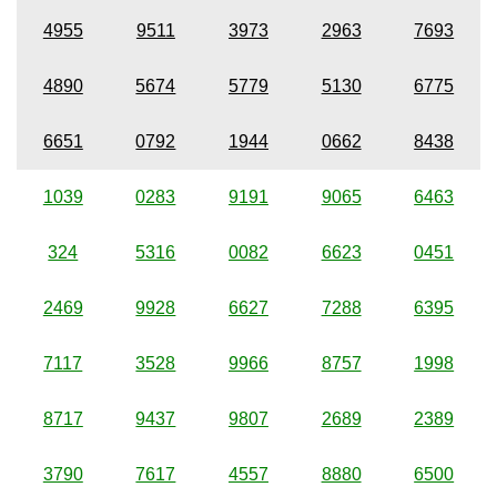
4955
9511
3973
2963
7693
4890
5674
5779
5130
6775
6651
0792
1944
0662
8438
1039
0283
9191
9065
6463
324
5316
0082
6623
0451
2469
9928
6627
7288
6395
7117
3528
9966
8757
1998
8717
9437
9807
2689
2389
3790
7617
4557
8880
6500